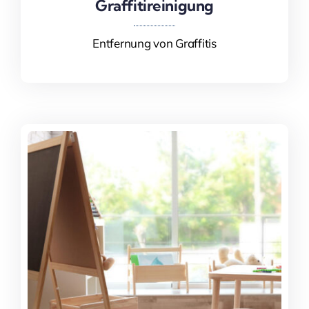
Graffitireinigung
Graffitireinigung
Entfernung von Graffitis
Mehr Informationen