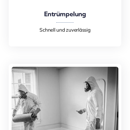
Entrümpelung
Entrümpelung
Schnell und zuverlässig
Mehr Informationen