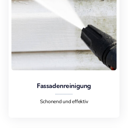
Fassadenreinigung
Fassadenreinigung
Schonend und effektiv
Mehr Informationen