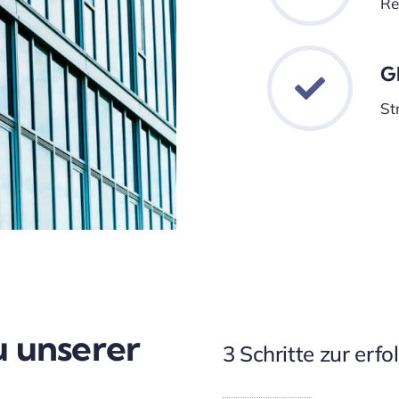
Re
G
St
u unserer
3 Schritte zur er