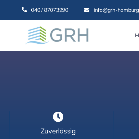
Zum
040 / 87073990
info@grh-hamburg
Inhalt
springen
H
Zuverlässig