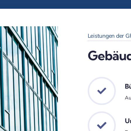
Leistungen der 
Gebäud
B
Au
U