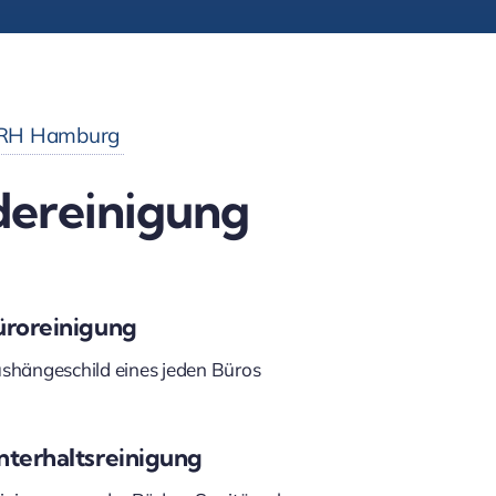
GRH Hamburg
ereinigung
üroreinigung
shängeschild eines jeden Büros
nterhaltsreinigung