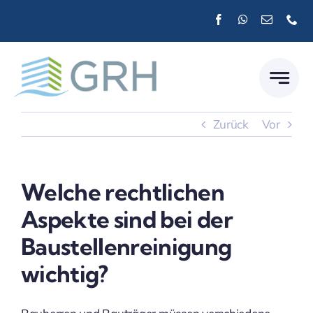
Zum
Inhalt
springen
Zurück
Vor
Welche rechtlichen
Aspekte sind bei der
Baustellenreinigung
wichtig?