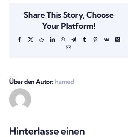
Share This Story, Choose
Your Platform!
Facebook
X
Reddit
LinkedIn
WhatsApp
Telegram
Tumblr
Pinterest
Vk
Xing
E-
Mail
Über den Autor:
hamed
Hinterlasse einen